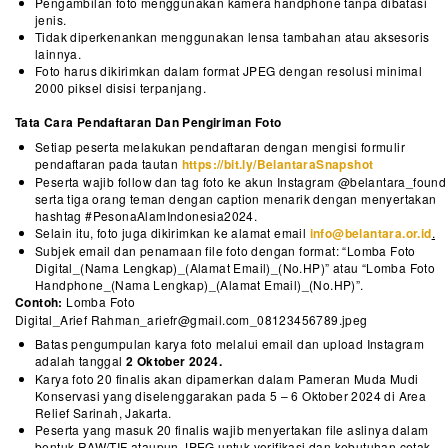
Pengambilan foto menggunakan kamera handphone tanpa dibatasi
jenis.
Tidak diperkenankan menggunakan lensa tambahan atau aksesoris
lainnya.
Foto harus dikirimkan dalam format JPEG dengan resolusi minimal
2000 piksel disisi terpanjang.
Tata Cara Pendaftaran Dan Pengiriman Foto
Setiap peserta melakukan pendaftaran dengan mengisi formulir
pendaftaran pada tautan
https://bit.ly/BelantaraSnapshot
Peserta wajib follow dan tag foto ke akun Instagram @belantara_found
serta tiga orang teman dengan caption menarik dengan menyertakan
hashtag #PesonaAlamIndonesia2024.
Selain itu, foto juga dikirimkan ke alamat email
info@belantara.or.id
.
Subjek email dan penamaan file foto dengan format: “Lomba Foto
Digital_(Nama Lengkap)_(Alamat Email)_(No.HP)” atau “Lomba Foto
Handphone_(Nama Lengkap)_(Alamat Email)_(No.HP)”.
Contoh:
Lomba Foto
Digital_Arief
Rahman_ariefr@gmail.com_08123456789.jpeg
Batas pengumpulan karya foto melalui email dan upload Instagram
adalah tanggal
2 Oktober 2024.
Karya foto 20 finalis akan dipamerkan dalam Pameran Muda Mudi
Konservasi yang diselenggarakan pada 5 – 6 Oktober 2024 di Area
Relief Sarinah, Jakarta.
Peserta yang masuk 20 finalis wajib menyertakan file aslinya dalam
bentuk RAW/TIF ataupun JPEG untuk verifikasi dan kebutuhan cetak.