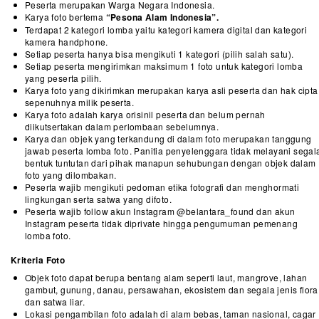
Peserta merupakan Warga Negara Indonesia.
Karya foto bertema
“Pesona Alam Indonesia”.
Terdapat 2 kategori lomba yaitu kategori kamera digital dan kategori
kamera handphone.
Setiap peserta hanya bisa mengikuti 1 kategori (pilih salah satu).
Setiap peserta mengirimkan maksimum 1 foto untuk kategori lomba
yang peserta pilih.
Karya foto yang dikirimkan merupakan karya asli peserta dan hak cipta
sepenuhnya milik peserta.
Karya foto adalah karya orisinil peserta dan belum pernah
diikutsertakan dalam perlombaan sebelumnya.
Karya dan objek yang terkandung di dalam foto merupakan tanggung
jawab peserta lomba foto. Panitia penyelenggara tidak melayani segal
bentuk tuntutan dari pihak manapun sehubungan dengan objek dalam
foto yang dilombakan.
Peserta wajib mengikuti pedoman etika fotografi dan menghormati
lingkungan serta satwa yang difoto.
Peserta wajib follow akun Instagram @belantara_found dan akun
Instagram peserta tidak diprivate hingga pengumuman pemenang
lomba foto.
Kriteria Foto
Objek foto dapat berupa bentang alam seperti laut, mangrove, lahan
gambut, gunung, danau, persawahan, ekosistem dan segala jenis flora
dan satwa liar.
Lokasi pengambilan foto adalah di alam bebas, taman nasional, cagar