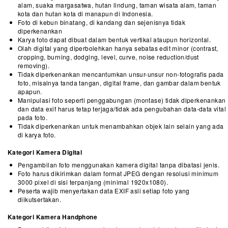
alam, suaka margasatwa, hutan lindung, taman wisata alam, taman
kota dan hutan kota di manapun di Indonesia.
Foto di kebun binatang, di kandang dan sejenisnya tidak
diperkenankan
Karya foto dapat dibuat dalam bentuk vertikal ataupun horizontal.
Olah digital yang diperbolehkan hanya sebatas edit minor (contrast,
cropping, burning, dodging, level, curve, noise reduction/dust
removing).
Tidak diperkenankan mencantumkan unsur-unsur non-fotografis pada
foto, misalnya tanda tangan, digital frame, dan gambar dalam bentuk
apapun.
Manipulasi foto seperti penggabungan (montase) tidak diperkenankan
dan data exif harus tetap terjaga/tidak ada pengubahan data-data vital
pada foto.
Tidak diperkenankan untuk menambahkan objek lain selain yang ada
di karya foto.
Kategori Kamera Digital
Pengambilan foto menggunakan kamera digital tanpa dibatasi jenis.
Foto harus dikirimkan dalam format JPEG dengan resolusi minimum
3000 pixel di sisi terpanjang (minimal 1920x1080).
Peserta wajib menyertakan data EXIF asli setiap foto yang
diikutsertakan.
Kategori Kamera Handphone