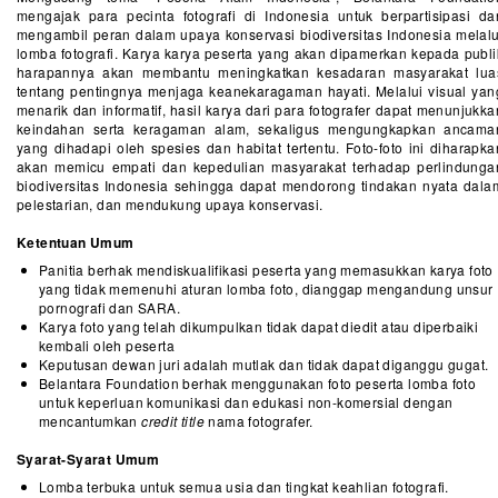
mengajak para pecinta fotografi di Indonesia untuk berpartisipasi da
mengambil peran dalam upaya konservasi biodiversitas Indonesia melalu
lomba fotografi. Karya karya peserta yang akan dipamerkan kepada publi
harapannya akan membantu meningkatkan kesadaran masyarakat lua
tentang pentingnya menjaga keanekaragaman hayati. Melalui visual yan
menarik dan informatif, hasil karya dari para fotografer dapat menunjukka
keindahan serta keragaman alam, sekaligus mengungkapkan ancama
yang dihadapi oleh spesies dan habitat tertentu. Foto-foto ini diharapka
akan memicu empati dan kepedulian masyarakat terhadap perlindunga
biodiversitas Indonesia sehingga dapat mendorong tindakan nyata dala
pelestarian, dan mendukung upaya konservasi.
Ketentuan Umum
Panitia berhak mendiskualifikasi peserta yang memasukkan karya foto
yang tidak memenuhi aturan lomba foto, dianggap mengandung unsur
pornografi dan SARA.
Karya foto yang telah dikumpulkan tidak dapat diedit atau diperbaiki
kembali oleh peserta
Keputusan dewan juri adalah mutlak dan tidak dapat diganggu gugat.
Belantara Foundation berhak menggunakan foto peserta lomba foto
untuk keperluan komunikasi dan edukasi non-komersial dengan
mencantumkan
credit title
nama fotografer.
Syarat-Syarat Umum
Lomba terbuka untuk semua usia dan tingkat keahlian fotografi.