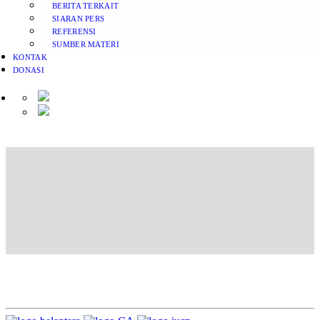
BERITA TERKAIT
SIARAN PERS
REFERENSI
SUMBER MATERI
KONTAK
DONASI