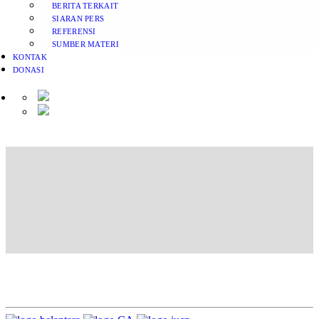
BERITA TERKAIT
SIARAN PERS
REFERENSI
SUMBER MATERI
KONTAK
DONASI