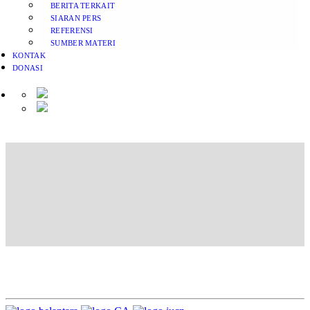
BERITA TERKAIT
SIARAN PERS
REFERENSI
SUMBER MATERI
KONTAK
DONASI