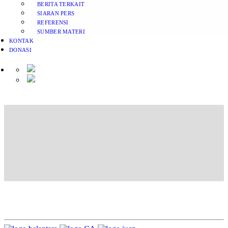
BERITA TERKAIT
SIARAN PERS
REFERENSI
SUMBER MATERI
KONTAK
DONASI