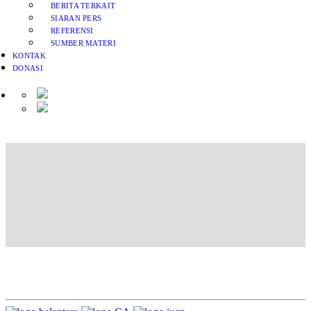
BERITA TERKAIT
SIARAN PERS
REFERENSI
SUMBER MATERI
KONTAK
DONASI