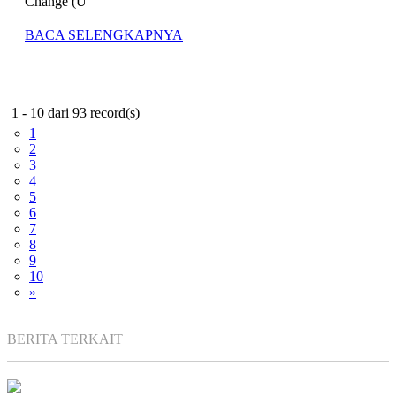
Change (U
BACA SELENGKAPNYA
1 - 10 dari 93 record(s)
1
2
3
4
5
6
7
8
9
10
»
BERITA TERKAIT