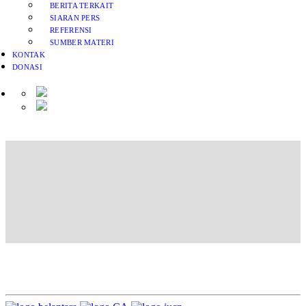
BERITA TERKAIT
SIARAN PERS
REFERENSI
SUMBER MATERI
KONTAK
DONASI