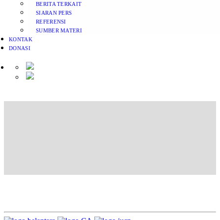
BERITA TERKAIT
SIARAN PERS
REFERENSI
SUMBER MATERI
KONTAK
DONASI