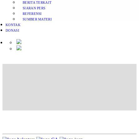
BERITA TERKAIT
SIARAN PERS
REFERENSI
SUMBER MATERI
KONTAK
DONASI