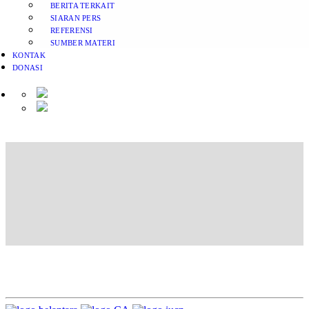
BERITA TERKAIT
SIARAN PERS
REFERENSI
SUMBER MATERI
KONTAK
DONASI