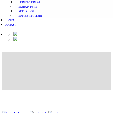
BERITA TERKAIT
SIARAN PERS
REFERENSI
SUMBER MATERI
KONTAK
DONASI