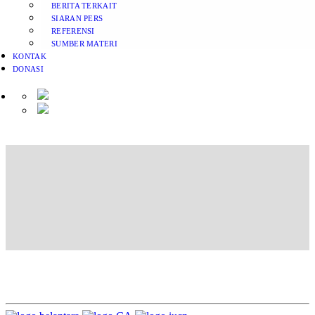
BERITA TERKAIT
SIARAN PERS
REFERENSI
SUMBER MATERI
KONTAK
DONASI