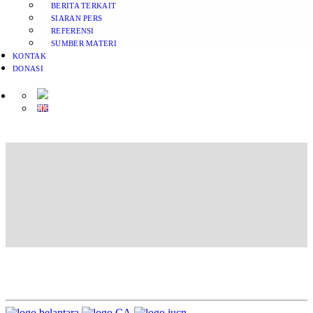
BERITA TERKAIT
SIARAN PERS
REFERENSI
SUMBER MATERI
KONTAK
DONASI