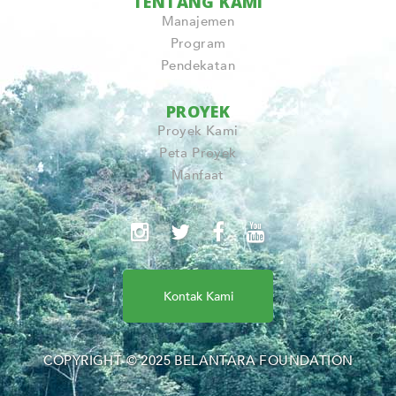
TENTANG KAMI
Manajemen
Program
Pendekatan
PROYEK
Proyek Kami
Peta Proyek
Manfaat
Kontak Kami
COPYRIGHT © 2025 BELANTARA FOUNDATION