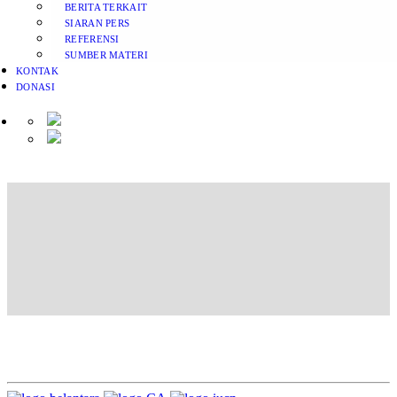
BERITA TERKAIT
SIARAN PERS
REFERENSI
SUMBER MATERI
KONTAK
DONASI