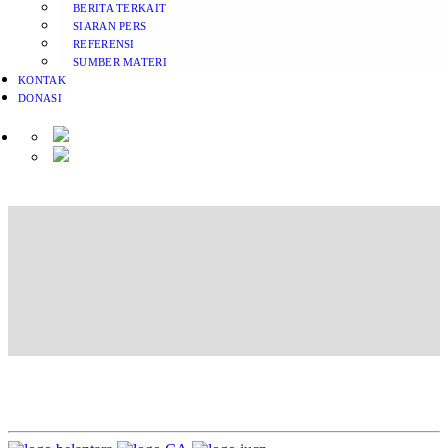
BERITA TERKAIT
SIARAN PERS
REFERENSI
SUMBER MATERI
KONTAK
DONASI