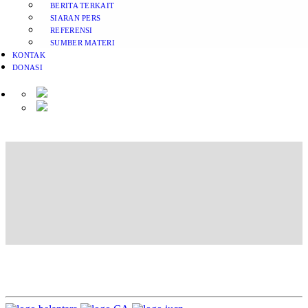
BERITA TERKAIT
SIARAN PERS
REFERENSI
SUMBER MATERI
KONTAK
DONASI