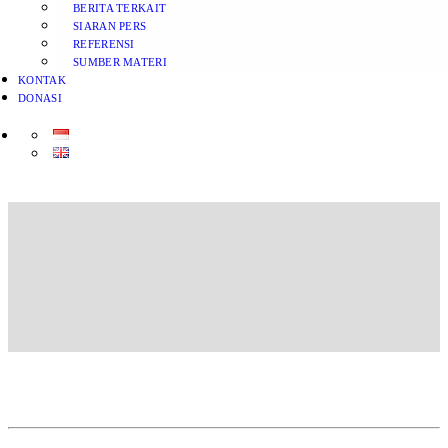
BERITA TERKAIT
SIARAN PERS
REFERENSI
SUMBER MATERI
KONTAK
DONASI