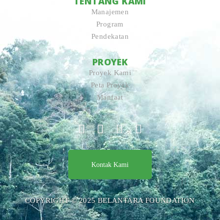
TENTANG KAMI
Manajemen
Program
Pendekatan
PROYEK
Proyek Kami
Peta Proyek
Manfaat
Kontak Kami
COPYRIGHT © 2025 BELANTARA FOUNDATION