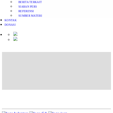
BERITA TERKAIT
SIARAN PERS
REFERENSI
SUMBER MATERI
KONTAK
DONASI