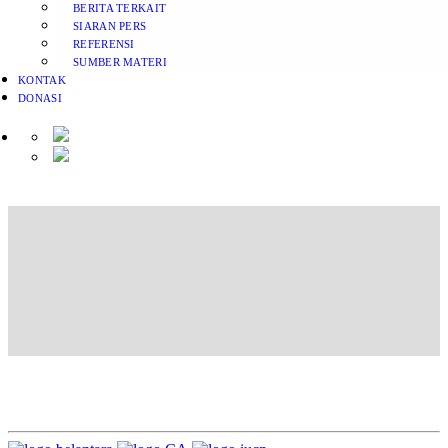
BERITA TERKAIT
SIARAN PERS
REFERENSI
SUMBER MATERI
KONTAK
DONASI