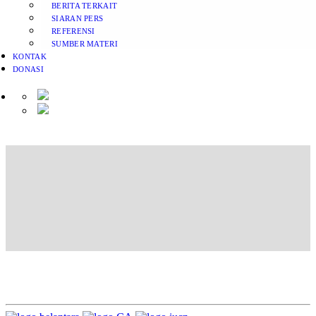
BERITA TERKAIT
SIARAN PERS
REFERENSI
SUMBER MATERI
KONTAK
DONASI