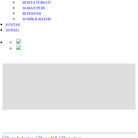
BERITA TERKAIT
SIARAN PERS
REFERENSI
SUMBER MATERI
KONTAK
DONASI