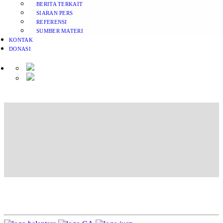
BERITA TERKAIT
SIARAN PERS
REFERENSI
SUMBER MATERI
KONTAK
DONASI