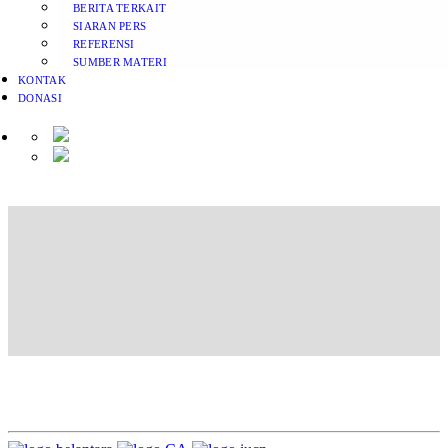
BERITA TERKAIT
SIARAN PERS
REFERENSI
SUMBER MATERI
KONTAK
DONASI