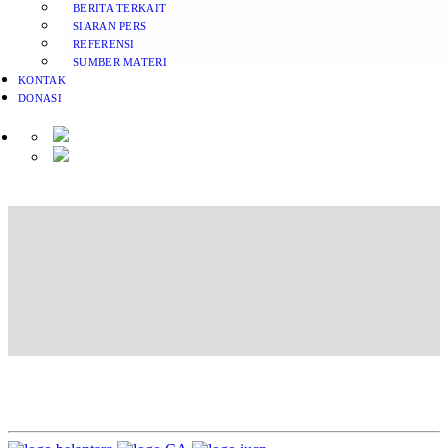
BERITA TERKAIT
SIARAN PERS
REFERENSI
SUMBER MATERI
KONTAK
DONASI