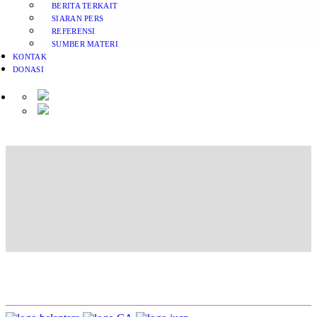
BERITA TERKAIT
SIARAN PERS
REFERENSI
SUMBER MATERI
KONTAK
DONASI