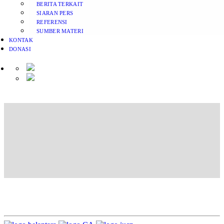
BERITA TERKAIT
SIARAN PERS
REFERENSI
SUMBER MATERI
KONTAK
DONASI