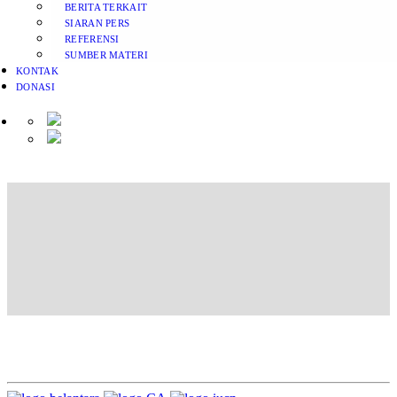
BERITA TERKAIT
SIARAN PERS
REFERENSI
SUMBER MATERI
KONTAK
DONASI