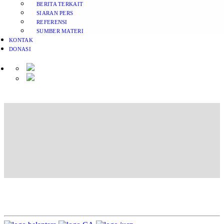
BERITA TERKAIT
SIARAN PERS
REFERENSI
SUMBER MATERI
KONTAK
DONASI