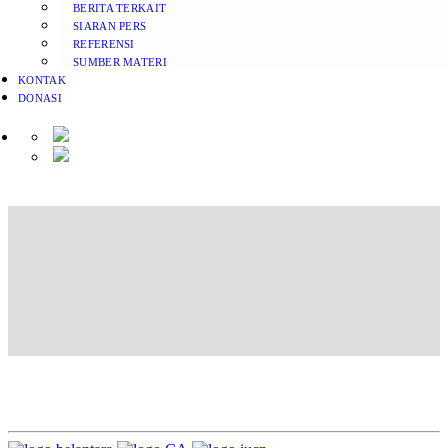
BERITA TERKAIT
SIARAN PERS
REFERENSI
SUMBER MATERI
KONTAK
DONASI