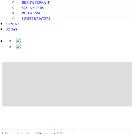
BERITA TERKAIT
SIARAN PERS
REFERENSI
SUMBER MATERI
KONTAK
DONASI