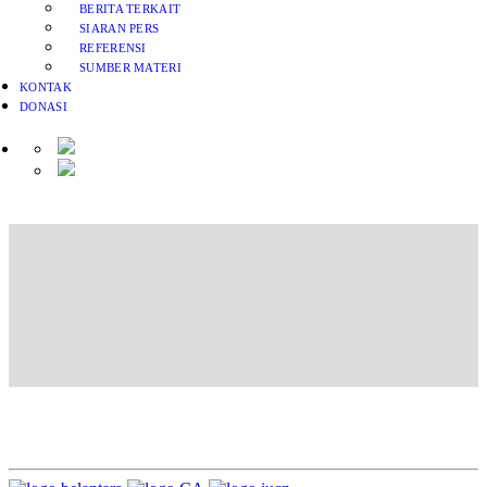
BERITA TERKAIT
SIARAN PERS
REFERENSI
SUMBER MATERI
KONTAK
DONASI