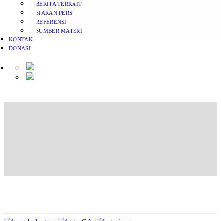
BERITA TERKAIT
SIARAN PERS
REFERENSI
SUMBER MATERI
KONTAK
DONASI