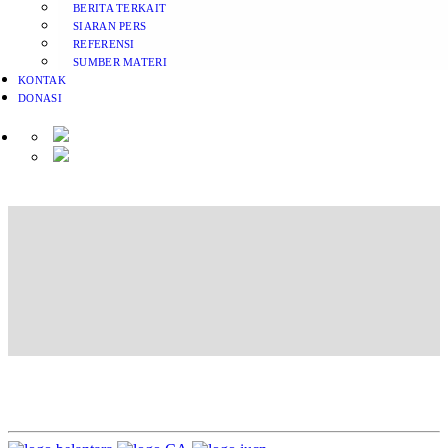
BERITA TERKAIT
SIARAN PERS
REFERENSI
SUMBER MATERI
KONTAK
DONASI