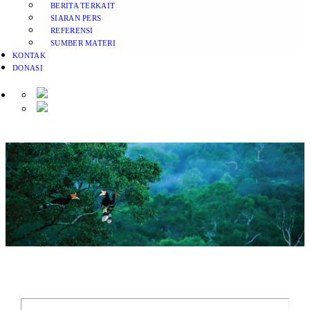
BERITA TERKAIT
SIARAN PERS
REFERENSI
SUMBER MATERI
KONTAK
DONASI