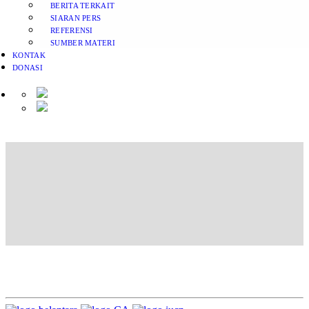
BERITA TERKAIT
SIARAN PERS
REFERENSI
SUMBER MATERI
KONTAK
DONASI