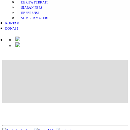
BERITA TERKAIT
SIARAN PERS
REFERENSI
SUMBER MATERI
KONTAK
DONASI