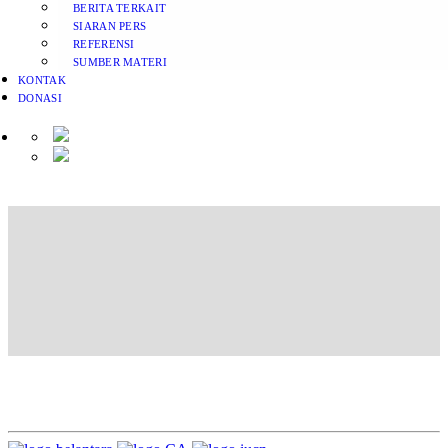
BERITA TERKAIT
SIARAN PERS
REFERENSI
SUMBER MATERI
KONTAK
DONASI