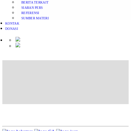
BERITA TERKAIT
SIARAN PERS
REFERENSI
SUMBER MATERI
KONTAK
DONASI