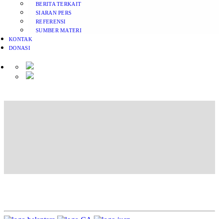
BERITA TERKAIT
SIARAN PERS
REFERENSI
SUMBER MATERI
KONTAK
DONASI