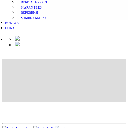
BERITA TERKAIT
SIARAN PERS
REFERENSI
SUMBER MATERI
KONTAK
DONASI