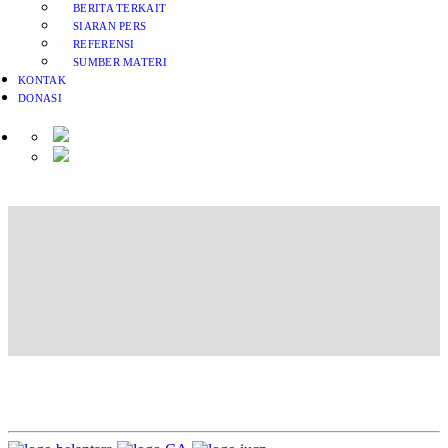
BERITA TERKAIT
SIARAN PERS
REFERENSI
SUMBER MATERI
KONTAK
DONASI