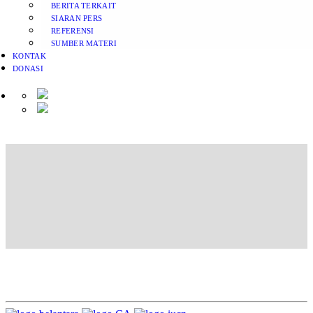
BERITA TERKAIT
SIARAN PERS
REFERENSI
SUMBER MATERI
KONTAK
DONASI