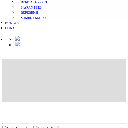
BERITA TERKAIT
SIARAN PERS
REFERENSI
SUMBER MATERI
KONTAK
DONASI