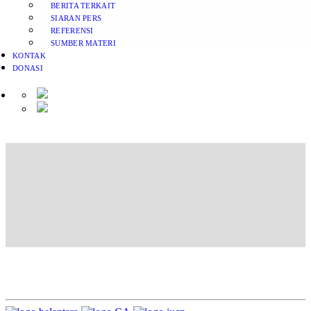
BERITA TERKAIT
SIARAN PERS
REFERENSI
SUMBER MATERI
KONTAK
DONASI