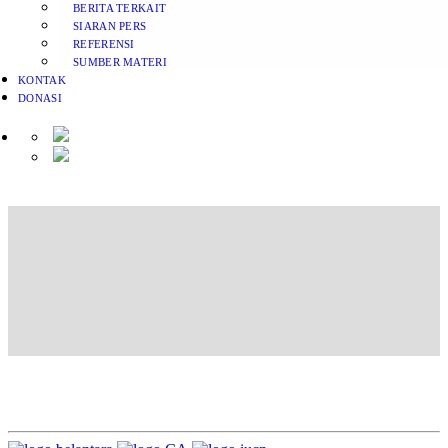
BERITA TERKAIT
SIARAN PERS
REFERENSI
SUMBER MATERI
KONTAK
DONASI