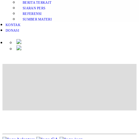
BERITA TERKAIT
SIARAN PERS
REFERENSI
SUMBER MATERI
KONTAK
DONASI