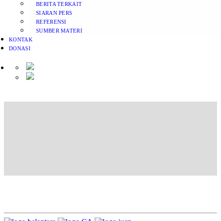
BERITA TERKAIT
SIARAN PERS
REFERENSI
SUMBER MATERI
KONTAK
DONASI